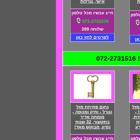
ת
אישי, גורלות
חייג עכשיו מכל טלפון
לפון
072-2731516
שלוחה 399
לפרטים לחץ כאן
אן
0
מזל
נחום פתיחת מזל
 -
וגורל - ותיק ומנוסה -
ית,
מומחה אדיר
ת
בתקשור, 32 שנות
רע
נסיון, מבוקש מאד!
לפון
חייג עכשיו מכל טלפון