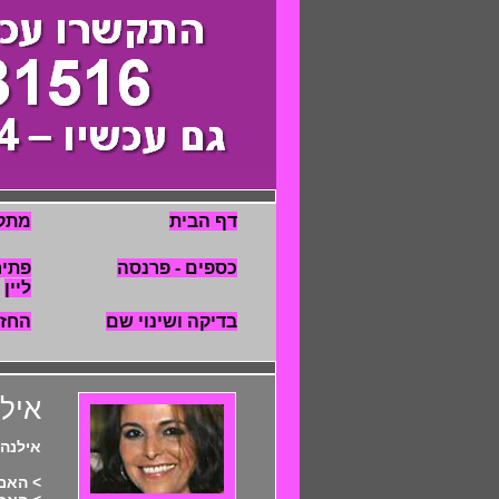
דף הבית
מתק
כספים - פרנסה
פתיח
ליין
בדיקה ושינוי שם
החז
איל
אילנה 
> האם 