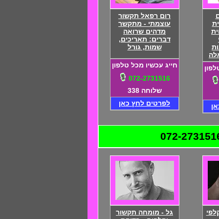
ם
רום רפאל תקשור
ית
עוצמתי - מתקשר
ית
מדהים שרואה
דברים: תאריכים,
ת
שמות, גורל
לה
חייג עכשיו מכל טלפון
לפון
072-2731516
שלוחה 338
לפרטים לחץ כאן
אן
מס' 1 בקלפי
גל - מומחה תקשור