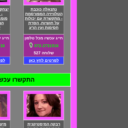
נתנאלה כוכבת
יצחק 
הטלוויזיה המפורסמת
- 
- מתקשרת עם יכולות
מומח
על חושיות, הסרת
המ
חסימות ועין הרע
ע
חייג עכשיו מכל טלפון
חייג 
516
072-2731516
שלוחה 527
לפרטים לחץ כאן
לפר
התקשרו עכשיו ל
רבקה המיסטיקנית
מיש