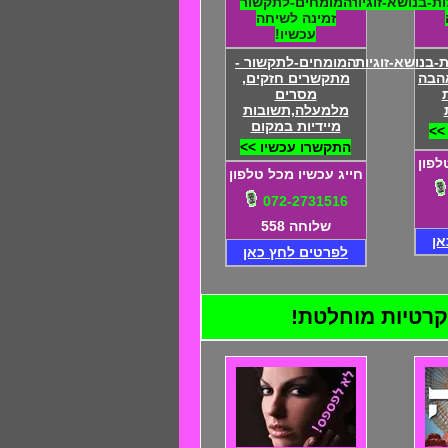
-בנושא-זוגיות
המומחים-לתקשור
זמינה לשיחה
עכשיו!
בנושא-זוגיות
המומחים-לתקשור -
אהבה
מתקשרים חזקים,
מסרים
מלמעלה,תשובות
מיידיות במקום
>>
התקשרו עכשיו >>
לפון
חייג עכשיו מכל טלפון
072-2731516
שלוחה 558
אן
לפרטים לחץ כאן