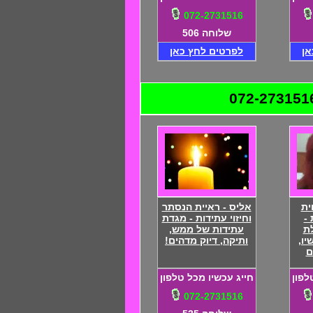
072-2731516
שלוחה 506
אן
לפרטים לחץ כאן
ית
אליס - ראיית הנסתר
 -
וחיזוי עתידות - מגדת
ת
עתידות של ממש,
יו,
ותיקה, דיוק מדהים!
ם
לפון
חייג עכשיו מכל טלפון
072-2731516