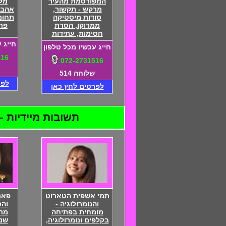
המפורסמת מהעיר
מלי
מרקש - תקשור,
אהבו
סודות מיסטיקה
תחום,
ממרוקו, הסרת
פת
חסימות, עתידות
חייג 
חייג עכשיו מכל טלפון
516
072-2731516
שלוחה 514
לפר
לפרטים לחץ כאן
תשובות מיידיות – 24 שעות ביממה – התקשרו 072-2731516 - דיסקרטיות מוח
תמי אשפית הטארוט
פאנ
והנומרולוגיה -
והס
מומחית בפתיחה
בקלפים ונומרולוגיה,
שנו