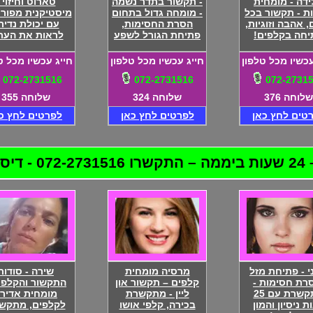
דה - מומחית
- תקשור בתדר נשמה
טארוט וחיזוי 
ת - תקשור בכל
- מומחה גדול בתחום
מיסטיקנית מפור
 אהבה וזוגיות,
הסרת החסימות,
עם יכולת נדיר
יחה בקלפים!
פתיחת הגורל לשפע
לראות את העת
עכשיו מכל טלפון
חייג עכשיו מכל טלפון
חייג עכשיו מכל ט
072-2731516
072-2731516
072-2731
שלוחה 376
שלוחה 324
שלוחה 355
טים לחץ כאן
לפרטים לחץ כאן
לפרטים לחץ כ
לטת!
י - פתיחת מזל
מרסיה מומחית
שירה - סודות
רת חסימות -
קלפים – תקשור און
התקשור והקלפי
מתקשרת עם 25
ליין - מתקשרת
מומחית אדיר
ת ניסיון והמון
בכירה, קלפי אושו
לקלפים, מתקש