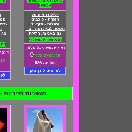
גלילה זמינה לשיחה
נוי
עכשיו!
גלילה ראיה על
נ
חושית - כוכבים
נומ
ומזלות - תקשור
ושיטו
אסטרולוגיה וטארוט -
ה
גם באמצע הלילה
בגור
התקשרו עכשיו >>
התק
חייג עכשיו מכל טלפון
חייג 
072-2731516
516
שלוחה 536
לפרטים לחץ כאן
לפר
תשובות מיידיות – 24 שעות ביממה – התקשרו 072-2731516 - דיסקרטיות מוח