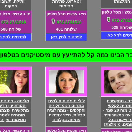
המלצות!
וטארוט, פתיחת
ותיקה, תשובו
חסימות
במקום
עכשיו מכל טלפון
חייג עכשיו מכל טלפון
חייג עכשיו מכל ט
072-2731
072-2731516
072-2731516
שלוחה 528
שלוחה 401
שלוחה 508
טים לחץ כאן
לפרטים לחץ כאן
לפרטים לחץ כ
בינו כמה קל להתייעץ עם מיסטיקנים בטלפון! 72-2731516
ב - מתקשרת
לילי מומחית עולמית
מליסה - פתיחת 
ומחית לקלפי
בתחום הנומרולוגיה
והסרת עין הרע!
טארוט מזה 20 שנה -
והקלפים - נומרולוגיה
מתקשרת עוצמת
עה בתשובותיה
קבלית, חיזוי עתידות,
מומחית להסר
דוייקות בכל
פתיחה בקלפים
חסימות ועין ה
מים, מומלצת!
חייג עכשיו מכל טלפון
חייג עכשיו מכל ט