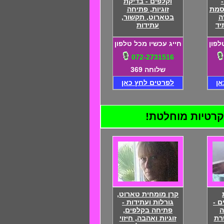
-
וקלפים - בדיקת
סמת
זוגיות, פתיחה
ה
בטארוט, תקשור,
יד
עתידות
לפון
חייג עכשיו מכל טלפון
072-2731516
שלוחה 369
אן
לפרטים לחץ כאן
קרן מומחית טארוט,
ם -
גורלות ועתידות -
ה
פתיחה בקלפים,
רת
זוגיות ואהבה, חיזוי