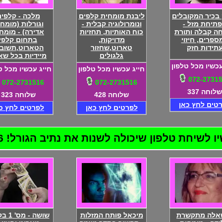
בכיר המקובלים
ליבנת מומחית קלפים
מלכה - קלפי
פתיחת מזל -
ונומרולוגיה קבלית -
וגורלות (מומח
ה קבלה ותורת
כוח האותיות, תחזיות
אדירה) - מומח
ספרים, חיזוי
מדויקות,
בתחום קלפי
תידות חזק
טארוט,שחזור
הטארוט,תשובו
גלגולים
מיידיות בכל שא
עכשיו מכל טלפון
חייג עכשיו מכל טלפון
חייג עכשיו מכל ט
072-2731
072-2731516
072-2731516
שלוחה 337
שלוחה 428
שלוחה 323
טים לחץ כאן
לפרטים לחץ כאן
לפרטים לחץ כ
שיחת טלפון שיכולה לשנות את נתיב הגורל! 072-2731516
אלה מתקשרת
מיכאל פותח המזלות
שושה - 