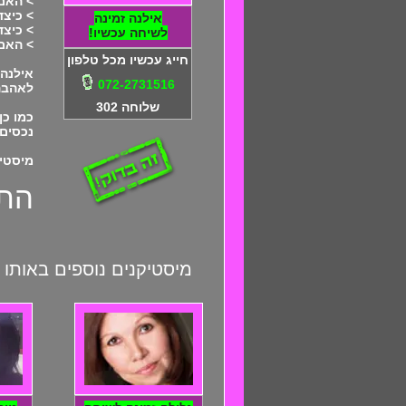
> האם 
> כיצד
אילנה זמינה
> כיצד
לשיחה עכשיו!
> האם
חייג עכשיו מכל טלפון
אילנה 
072-2731516
לאהבה 
שלוחה 302
כמו כן
נכסים,
מיסטיק
התקשר
מיסטיקנים נוספים באותו 