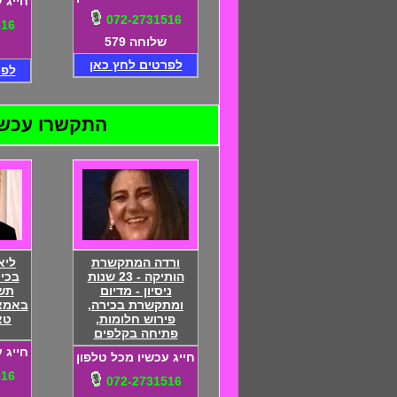
חייג 
072-2731516
516
שלוחה 579
לפרטים לחץ כאן
לפר
התקשרו עכשיו ל
ורדה המתקשרת
ליא
הותיקה - 23 שנות
בכי
ניסיון - מדיום
תשו
ומתקשרת בכירה,
באמצע
פירוש חלומות,
טא
פתיחה בקלפים
חייג 
חייג עכשיו מכל טלפון
516
072-2731516