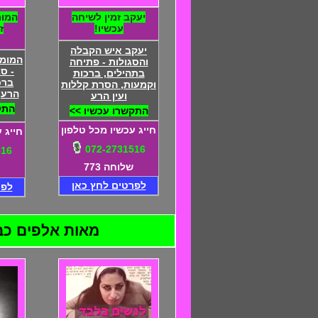
יעקב זמין לשיחה
המומ
עכשיו!
ז
יעקב איש הקבלה
המומח
והסגולות - פתיחה
- ס
בתהילים, ברכות
ברכ
וקמעות, הסרת קללות
הרע,
ועין הרע
התק
התקשרו עכשיו >>
חייג עכשיו מכל טלפון
חייג 
072-2731516
516
שלוחה 773
לפרטים לחץ כאן
לפר
מאות אלפים כבר ה