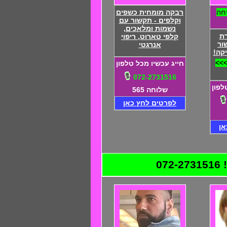
חה
רבקה מומחית כשפים
וקלפים - תקשור עם
נשמות ומלאכים,
ת
קלפי טארוט, ריפוי
ור
אנרגטי
קה!
>>>
חייג עכשיו מכל טלפון
072-2731516
לפון
שלוחה 565
לפרטים לחץ כאן
אן
0