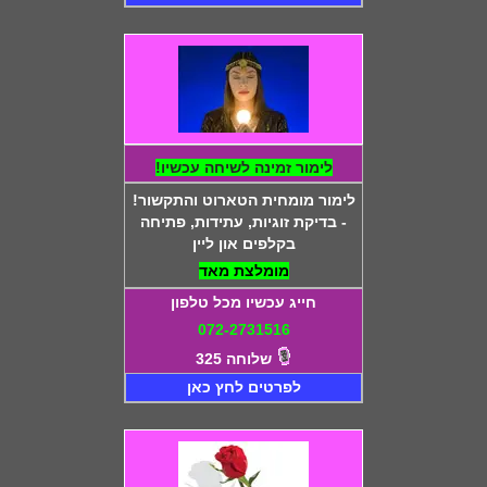
לימור זמינה לשיחה עכשיו!
לימור מומחית הטארוט והתקשור!
- בדיקת זוגיות, עתידות, פתיחה
בקלפים און ליין
מומלצת מאד
חייג עכשיו מכל טלפון
072-2731516
שלוחה 325
לפרטים לחץ כאן