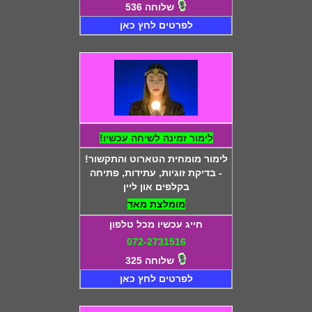
שלוחה 536
לפרטים לחץ כאן
לימור זמינה לשיחה עכשיו!
לימור מומחית הטארוט והתקשור!
- בדיקת זוגיות, עתידות, פתיחה
בקלפים און ליין
מומלצת מאד
חייג עכשיו מכל טלפון
072-2731516
שלוחה 325
לפרטים לחץ כאן