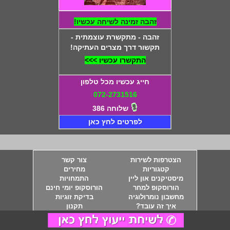
זהבה זמינה לשיחה עכשיו!
זהבה - מתקשרת עוצמתית -
תקשור דרך מצרים העתיקה!
התקשרו עכשיו >>>
חייג עכשיו מכל טלפון
072-2731516
שלוחה 386
לפרטים לחץ כאן
הצטרפות לשירות
צור קשר
קטגוריות
מחירים
מיסטיקנים און ליין
התמחויות
הורוסקופ למחר
הורוסקופ יומי חינם
מחשבון נומרולוגיה
בדיקת זוגיות
איך זה עובד?
תקנון
מענה טלפוני מקצועי
לא מצליח לחייג?
כתבות
המבוקשים ביותר