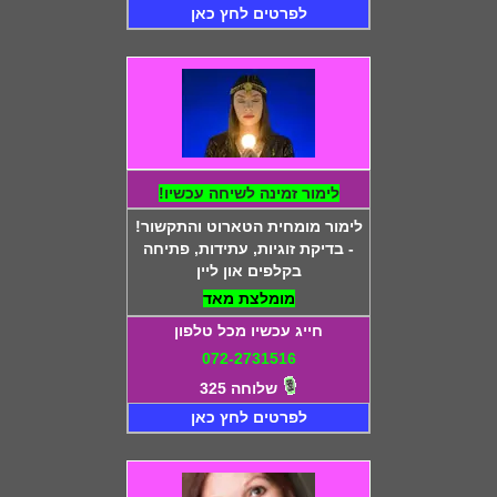
לפרטים לחץ כאן
לימור זמינה לשיחה עכשיו!
לימור מומחית הטארוט והתקשור!
- בדיקת זוגיות, עתידות, פתיחה
בקלפים און ליין
מומלצת מאד
חייג עכשיו מכל טלפון
072-2731516
שלוחה 325
לפרטים לחץ כאן