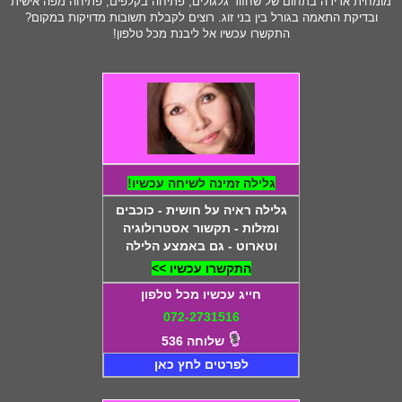
מומחית אדירה בתחום של שחזור גלגולים, פתיחה בקלפים, פתיחה מפה אישית
ובדיקת התאמה בגורל בין בני זוג. רוצים לקבלת תשובות מדויקות במקום?
התקשרו עכשיו אל ליבנת מכל טלפון!
גלילה זמינה לשיחה עכשיו!
גלילה ראיה על חושית - כוכבים
ומזלות - תקשור אסטרולוגיה
וטארוט - גם באמצע הלילה
התקשרו עכשיו >>
חייג עכשיו מכל טלפון
072-2731516
שלוחה 536
לפרטים לחץ כאן