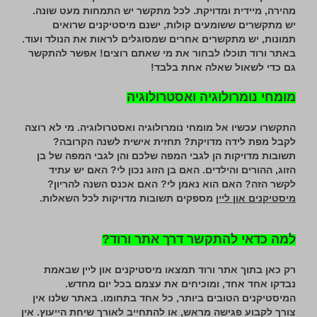
מהירה, מיידית ומדויקת. לכל מתקשר יש התמחות מעט שונה.
יש מתקשרים ששומעים קולות, ישנם מיסטיקנים שרואים
תמונות, יש מתקשרים אחרים שמסוגלים לראות את הנולד ועוד.
באתר ורוד תוכלו לבחור את מי שאתם רוצים! אפשר להתקשר
גם כדי לשאול שאלה אחת בלבד!
מומחי נומרולוגיה ואסטרולוגיה
התקשרו עכשיו אל מומחי נומרולוגיה ואסטרולוגיה. מי לא רוצה
לקבל מפת לידה מדויקת? תחזית אישית לשנה הקרובה?
תשובות מדויקות הן לגבי המפה שלכם והן לגבי המפה של בן
הזוג, ההורים והילדים. האם בן הזוג נכון לי? האם יש עתיד
לקשר הזה? האם הוא נאמן לי? האם אכנס השנה להריון?
מיסטיקנים און ליין
מספקים תשובות מדויקות לכל השאלות.
למה כדאי להתקשר דרך אתר ורוד?
רק כאן בתוך אתר ורוד תמצאו מיסטיקנים און ליין שבאמת
נבדקו אחד אחד, ומוכיחים את עצמם בכל יום מחדש.
המיסטיקנים הטובים ביותר, כל אחד בתחומו. באתר שלנו אין
צורך לקבוע פגישה מראש, או להתחייב לאורך שיחת הייעוץ. אין