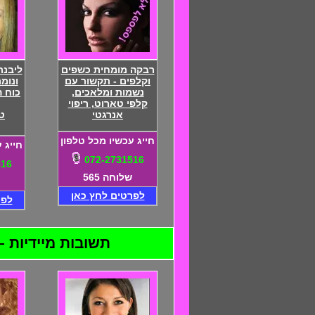
רבקה מומחית כשפים
ליבנת
וקלפים - תקשור עם
ונומר
נשמות ומלאכים,
כוח ה
קלפי טארוט, ריפוי
אנרגטי
ט
חייג עכשיו מכל טלפון
חייג 
072-2731516
516
שלוחה 565
לפרטים לחץ כאן
לפר
תשובות מיידיות – 24 שעות ביממה – התקשרו 072-2731516 - דיסקרטיות מוח