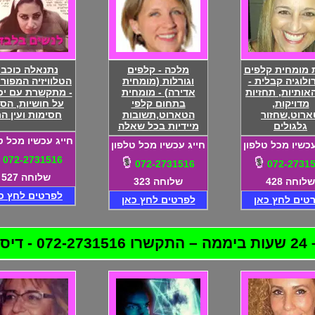
 מומחית קלפים
מלכה - קלפים
נתנאלה כוכב
ולוגיה קבלית -
וגורלות (מומחית
הטלוויזיה המפור
אותיות, תחזיות
אדירה) - מומחית
- מתקשרת עם יכ
מדויקות,
בתחום קלפי
על חושיות, הס
ארוט,שחזור
הטארוט,תשובות
חסימות ועין ה
גלגולים
מיידיות בכל שאלה
חייג עכשיו מכל ט
עכשיו מכל טלפון
חייג עכשיו מכל טלפון
072-2731516
072-2731516
072-2731
שלוחה 527
שלוחה 428
שלוחה 323
לפרטים לחץ כ
טים לחץ כאן
לפרטים לחץ כאן
לטת!