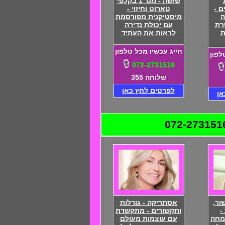
שושה - מס' 1 בקלפי
ם -
טארוט וחיזוי -
ה
מיסטיקנית מפורסמת
רת
עם יכולת נדירה
ת
לראות את העתיד
חייג עכשיו מכל טלפון
לפון
072-2731516
שלוחה 355
לפרטים לחץ כאן
אן
ור,
אסתריקה - גורלות
-
ותקשורים - מתקשרת
מחה
עם עוצמות מעולם