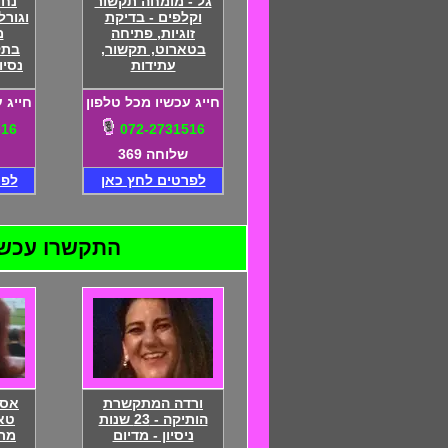
גל - מומחה תקשור
נחו
וקלפים - בדיקת
וגורל
זוגיות, פתיחה
מ
בטארוט, תקשור,
עתידות
נסיו
חייג עכשיו מכל טלפון
חייג 
516
072-2731516
שלוחה 369
לפרטים לחץ כאן
לפר
התקשרו עכשיו ל
ורדה המתקשרת
אסת
הותיקה - 23 שנות
טאר
ניסיון - מדיום
מת