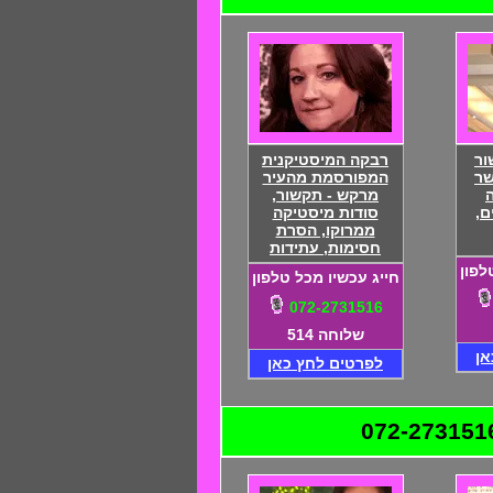
ור
רבקה המיסטיקנית
שר
המפורסמת מהעיר
מרקש - תקשור,
ם,
סודות מיסטיקה
ממרוקו, הסרת
חסימות, עתידות
לפון
חייג עכשיו מכל טלפון
072-2731516
שלוחה 514
אן
לפרטים לחץ כאן