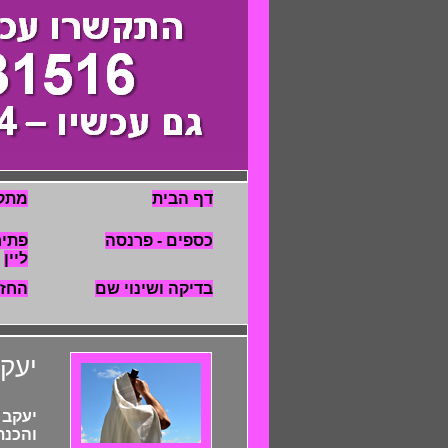
דף הבית
מתק
כספים - פרנסה
פתיח
ליין
בדיקה ושינוי שם
החז
יעק
יעקב 
והכנת