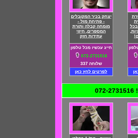
רת
יצחק בכיר המקובלים
ת
- פתיחת מזל -
בכל
מומחה קבלה ותורת
ות,
המספרים, חיזוי
!
עתידות חזק
לפון
חייג עכשיו מכל טלפון
072-2731516
שלוחה 337
אן
לפרטים לחץ כאן
0