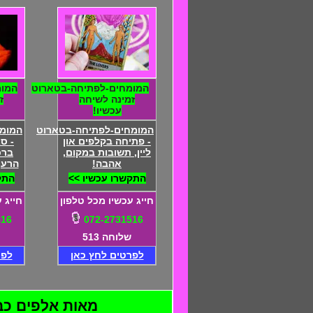
המומחים-לפתיחה-בטארוט
המומ
זמינה לשיחה
ז
עכשיו!
המומחים-לפתיחה-בטארוט
המומח
- פתיחה בקלפים און
- ס
ליין, תשובות במקום,
ברכ
אהבה!
הרע,
התקשרו עכשיו >>
התק
חייג עכשיו מכל טלפון
חייג 
516
072-2731516
שלוחה 513
לפרטים לחץ כאן
לפר
מאות אלפים כבר ה