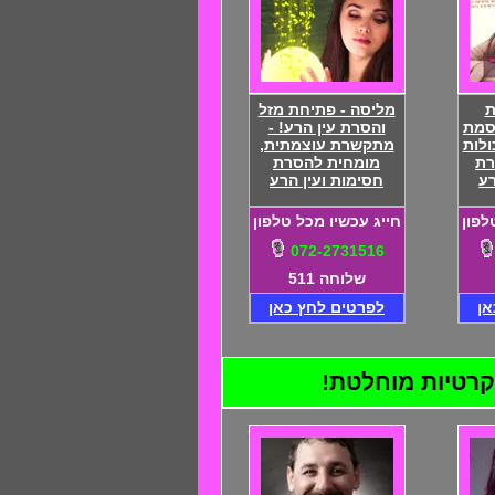
ת
מליסה - פתיחת מזל
סמת
והסרת עין הרע! -
ולות
מתקשרת עוצמתית,
רת
מומחית להסרת
רע
חסימות ועין הרע
לפון
חייג עכשיו מכל טלפון
072-2731516
שלוחה 511
אן
לפרטים לחץ כאן