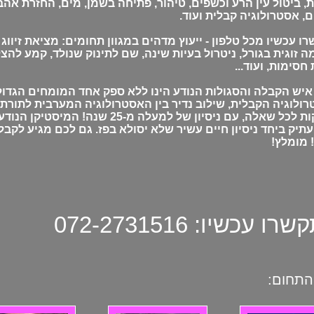
, ביטול עין הרע וכשפים, טיהור, פתיחה בשמן, מים, החזרת אהב
ם, אסטרולוגיה קבלית ועוד.
ו עכשיו מכל טלפון - ייעוץ מדהים במגוון תחומים: מציאת זיווג 
 זוגית בגורל, ניטרול בעיות שינה, שם לתינוק שנולד, קמע להצ
חסימות, ועוד...
איש הקבלה והסגולות הנודע הינו ללא ספק אחד המומחים הגדו
ולוגיה הקבלית, שילוב נדיר בין האסטרולוגיה המערבית לתורת 
מדויקות לכל שאלה, עם ניסיון של למעלה מ-
עתיק ביחד ניסיון חיים עשיר שלא יסולא בפז. גם לכם מגיע לקבל 
 מומלץ!
ו עכשיו: 072-2731516
התחום: