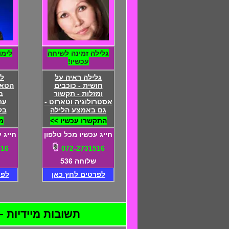
גלילה זמינה לשיחה
לימו
עכשיו!
גלילה ראיה על
לי
חושית - כוכבים
הטאר
ומזלות - תקשור
ב
אסטרולוגיה וטארוט -
עת
גם באמצע הלילה
בק
התקשרו עכשיו >>
מ
חייג עכשיו מכל טלפון
חייג 
516
072-2731516
שלוחה 536
לפרטים לחץ כאן
לפר
תשובות מיידיות – 24 שעות ביממה – התקשרו 072-2731516 - דיסקרטיות מוח