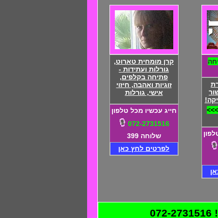
חה
קרן מומחית טארוט,
גורלות ועתידות -
פתיחה בקלפים,
ת
זוגיות ואהבה, חיזוי
ור
אישי, גורלות
קה!
>>>
חייג עכשיו מכל טלפון
072-2731516
לפון
שלוחה 399
לפרטים לחץ כאן
אן
0