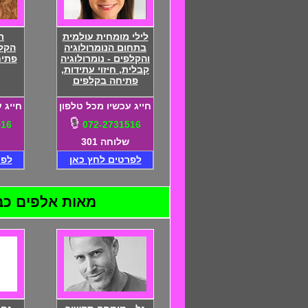
לילי מומחית עולמית
ר
בתחום הנומרולוגיה
הקלפ
והקלפים - נומרולוגיה
פתיח
קבלית, חיזוי עתידות,
פתיחה בקלפים
חייג עכשיו מכל טלפון
חייג 
516
072-2731516
שלוחה 301
לפרטים לחץ כאן
לפר
מאות אלפים כבר ה