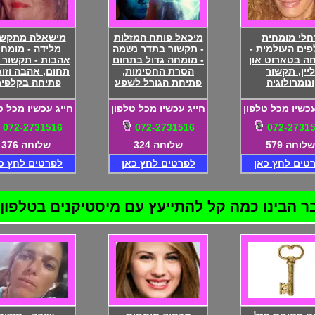
חלי מומחית
מיכאל פותח המזלות
מישאלה מתקש
ים העולמית -
- תקשור בתדר נשמה
מלידה - מומחי
ה בטארוט און
- מומחה גדול בתחום
אהבות - תקשור 
ליין, תקשור
הסרת החסימות,
תחום, אהבה וזוגי
ונומרולוגיה
פתיחת הגורל לשפע
פתיחה בקלפים
עכשיו מכל טלפון
חייג עכשיו מכל טלפון
חייג עכשיו מכל ט
072-2731516
072-2731516
072-2731
שלוחה 579
שלוחה 324
שלוחה 376
טים לחץ כאן
לפרטים לחץ כאן
לפרטים לחץ כ
בינו כמה קל להתייעץ עם מיסטיקנים בטלפון! 72-2731516