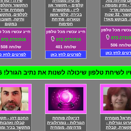
ם פתיחת מזל
מרסיה מומחית
שירה - סודות
 - ותיק ומנוסה -
קלפים – תקשור און
התקשור והקלפי
ומחה אדיר
ליין - מתקשרת
מומחית אדיר
בתקשור, 32 שנות
בכירה, קלפי אושו
לקלפים, מתקש
ן, מבוקש מאד!
וטארוט, פתיחת
ותיקה, תשובו
חסימות
במקום
עכשיו מכל טלפון
חייג עכשיו מכל טלפון
חייג עכשיו מכל ט
072-2731
072-2731516
072-2731516
שלוחה 506
שלוחה 401
שלוחה 508
טים לחץ כאן
לפרטים לחץ כאן
לפרטים לחץ כ
שיחת טלפון שיכולה לשנות את נתיב הגורל! 072-2731516
ראל מומחית
דניאלה פותחת
החכם דהן - תקש
וט וגורלות -
הגורלות - נומרולוגית
קבלה ואהבות 
קשרת, קבלת
מדהימה, מומחית
מתקשר בכיר ומו