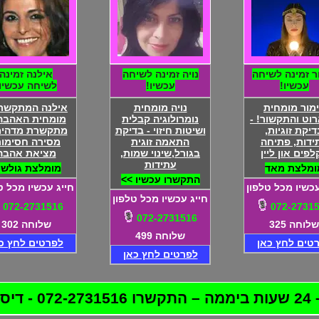
ר זמינה לשיחה
נויה זמינה לשיחה
אילנה זמינה
עכשיו!
עכשיו!
לשיחה עכשיו!
מור מומחית
נויה מומחית
אילנה המתקשרת
וט והתקשור! -
נומרולוגיה קבלית
מומחית האהבה!
דיקת זוגיות,
ושיטות חיזוי - בדיקת
מתקשרת מדהימ
ידות, פתיחה
התאמה זוגית
מסירה חסימות
לפים און ליין
בגורל,שינוי שמות,
מציאת אהבה
עתידות
ומלצת מאד
מומלצת גולשי
התקשרו עכשיו >>
עכשיו מכל טלפון
חייג עכשיו מכל ט
חייג עכשיו מכל טלפון
072-2731516
072-2731
072-2731516
שלוחה 325
שלוחה 302
שלוחה 499
טים לחץ כאן
לפרטים לחץ כ
לפרטים לחץ כאן
לטת!