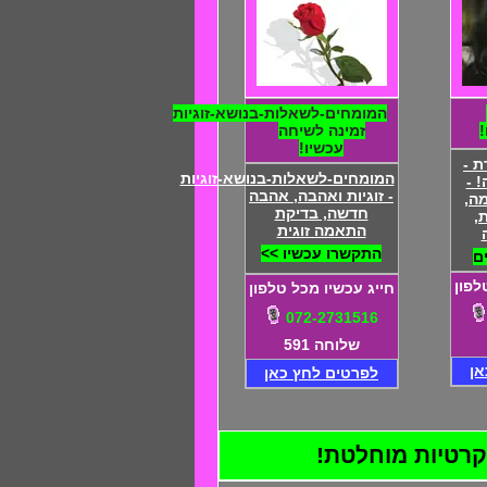
המומחים-לשאלות-בנושא-זוגיות
זמינה לשיחה
עכשיו!
 -
המומחים-לשאלות-בנושא-זוגיות
 -
- זוגיות ואהבה, אהבה
ה,
חדשה, בדיקת
,
התאמה זוגית
התקשרו עכשיו >>
ם
לפון
חייג עכשיו מכל טלפון
072-2731516
שלוחה 591
אן
לפרטים לחץ כאן