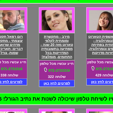
אשפית הטארוט
מירב - מתקשרת
רום רפאל תקש
נומרולוגיה -
ומומחית לקלפי
עוצמתי - מתק
חית בפתיחה
טארוט מזה 20 שנה -
מדהים שרואה
ם ונומרולוגיה,
מפתיעה בתשובותיה
דברים: תאריכי
זיות מדויקות
המדוייקות בכל
שמות, גורל
התחומים, מומלצת!
עכשיו מכל טלפון
חייג עכשיו מכל ט
חייג עכשיו מכל טלפון
072-2731516
072-2731
072-2731516
שלוחה 429
שלוחה 338
שלוחה 322
טים לחץ כאן
לפרטים לחץ כ
לפרטים לחץ כאן
שיחת טלפון שיכולה לשנות את נתיב הגורל! 072-2731516