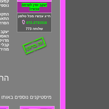
קמעות
יעקב זמין לשיחה
נוספי
עכשיו!
התקשר
חייג עכשיו מכל טלפון
התאמה
072-2731516
הסרת 
שלוחה 773
יעקב 
האסטר
קבלי 
מהיר!
התקשר
מיסטיקנים נוספים באותו 