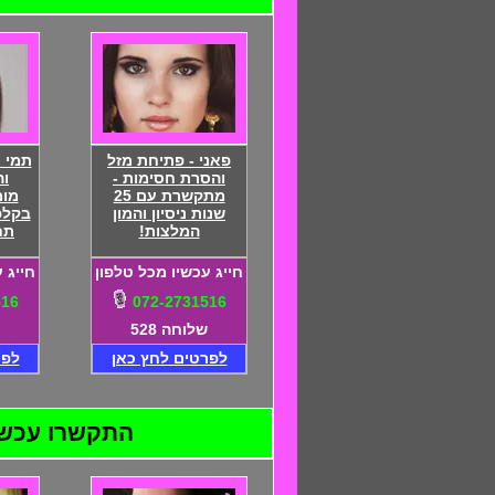
פאני - פתיחת מזל
תמי 
והסרת חסימות -
וה
מתקשרת עם 25
מומ
שנות ניסיון והמון
בקלפי
המלצות!
תח
חייג עכשיו מכל טלפון
חייג 
516
072-2731516
שלוחה 528
לפרטים לחץ כאן
לפר
התקשרו עכשיו ל