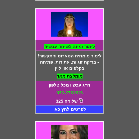
לימור זמינה לשיחה עכשיו!
לימור מומחית הטארוט והתקשור!
- בדיקת זוגיות, עתידות, פתיחה
בקלפים און ליין
מומלצת מאד
חייג עכשיו מכל טלפון
072-2731516
שלוחה 325
לפרטים לחץ כאן