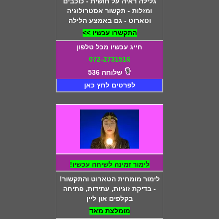
גלילה ראיה על חושית - כוכבים
ומזלות - תקשור אסטרולוגיה
וטארוט - גם באמצע הלילה
התקשרו עכשיו >>
חייג עכשיו מכל טלפון
072-2731516
שלוחה 536
לפרטים לחץ כאן
לימור זמינה לשיחה עכשיו!
לימור מומחית הטארוט והתקשור!
- בדיקת זוגיות, עתידות, פתיחה
בקלפים און ליין
מומלצת מאד