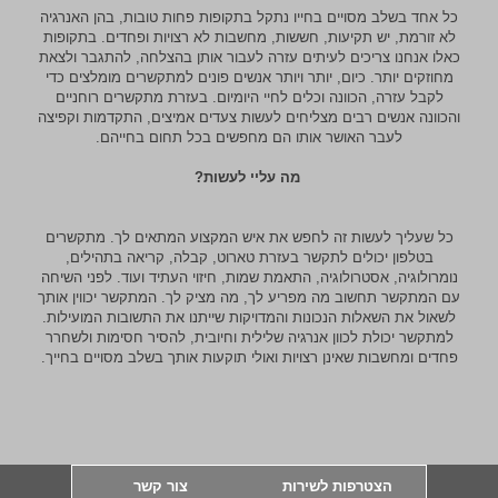
כל אחד בשלב מסויים בחייו נתקל בתקופות פחות טובות, בהן האנרגיה
לא זורמת, יש תקיעות, חששות, מחשבות לא רצויות ופחדים. בתקופות
כאלו אנחנו צריכים לעיתים עזרה לעבור אותן בהצלחה, להתגבר ולצאת
מחוזקים יותר. כיום, יותר ויותר אנשים פונים למתקשרים מומלצים כדי
לקבל עזרה, הכוונה וכלים לחיי היומיום. בעזרת מתקשרים רוחניים
והכוונה אנשים רבים מצליחים לעשות צעדים אמיצים, התקדמות וקפיצה
לעבר האושר אותו הם מחפשים בכל תחום בחייהם.
מה עליי לעשות?
כל שעליך לעשות זה לחפש את איש המקצוע המתאים לך. מתקשרים
בטלפון יכולים לתקשר בעזרת טארוט, קבלה, קריאה בתהילים,
נומרולוגיה, אסטרולוגיה, התאמת שמות, חיזוי העתיד ועוד. לפני השיחה
עם המתקשר תחשוב מה מפריע לך, מה מציק לך. המתקשר יכווין אותך
לשאול את השאלות הנכונות והמדויקות שייתנו את התשובות המועילות.
למתקשר יכולת לכוון אנרגיה שלילית וחיובית, להסיר חסימות ולשחרר
פחדים ומחשבות שאינן רצויות ואולי תוקעות אותך בשלב מסויים בחייך.
הצטרפות לשירות
צור קשר