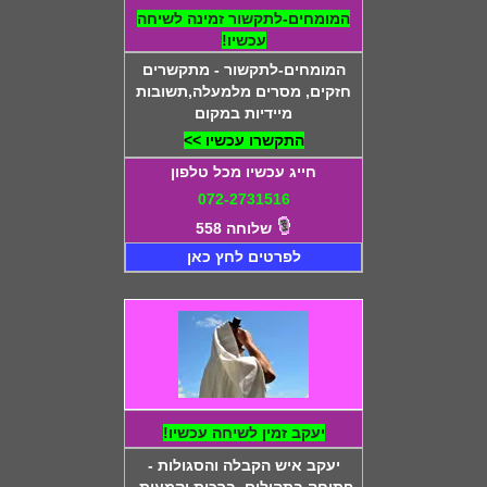
המומחים-לתקשור זמינה לשיחה
עכשיו!
המומחים-לתקשור - מתקשרים
חזקים, מסרים מלמעלה,תשובות
מיידיות במקום
התקשרו עכשיו >>
חייג עכשיו מכל טלפון
072-2731516
שלוחה 558
לפרטים לחץ כאן
יעקב זמין לשיחה עכשיו!
יעקב איש הקבלה והסגולות -