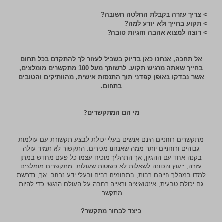
> צריך עזרה בקבלת החלטה חשובה?
> תקוע בחייך ולא יודע למה?
> רוצה למצוא אהבה וזוגיות טובה?
אל תחכה, אנחנו כאן בדיוק בשביל לעזור לך להתקדם בכל תחום
בחייך שאתה מרגיש תקוע. לרשותך מעל 100 מתקשרים מומלצים,
אשר נבדקו באופן קפדני תוך התנסות אישית, מהוותיקים והטובים
בתחום.
מי הם המתקשרים?
מתקשרים רוחניים הינם אנשים בעלי יכולת לבצע תקשורת עם עולמות
גבוהים ורוחניים יותר ממה שאנחנו מכירים. התקשור לא תמיד עולה
בקנה אחד עם ההגיון, אך התהליך מוכיח עצמו כל פעם מחדש במתן
עזרה, ייעוץ והכוונה לשאלות לא פשוטות שעולות. מתקשרים מומלצים
למדו במהלך חייהם רבות, בתחומים רבים ובעלי ידע נרחב. אך, נדרשת
גם יכולת טבעית, אינטואיציה וראייה רחבה על העולם הרגשי כדי להיות
מתקשר.
כיצד לבחור מתקשר?