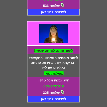
שלוחה 536
לפרטים לחץ כאן
לימור זמינה לשיחה עכשיו!
לימור מומחית הטארוט והתקשור!
- בדיקת זוגיות, עתידות, פתיחה
בקלפים און ליין
מומלצת מאד
חייג עכשיו מכל טלפון
072-2731516
שלוחה 325
לפרטים לחץ כאן