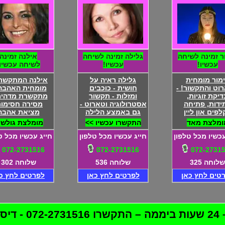
ר זמינה לשיחה
גלילה זמינה לשיחה
אילנה זמינה
עכשיו!
עכשיו!
לשיחה עכשיו!
מור מומחית
גלילה ראיה על
אילנה המתקשרת
וט והתקשור! -
חושית - כוכבים
מומחית האהבה!
דיקת זוגיות,
ומזלות - תקשור
מתקשרת מדהימ
ידות, פתיחה
אסטרולוגיה וטארוט -
מסירה חסימות
לפים און ליין
גם באמצע הלילה
מציאת אהבה
ומלצת מאד
התקשרו עכשיו >>
מומלצת גולשי
עכשיו מכל טלפון
חייג עכשיו מכל טלפון
חייג עכשיו מכל ט
072-2731516
072-2731516
072-2731
שלוחה 325
שלוחה 536
שלוחה 302
טים לחץ כאן
לפרטים לחץ כאן
לפרטים לחץ כ
לטת!