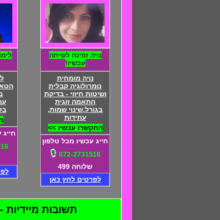
נויה זמינה לשיחה
לימו
עכשיו!
נויה מומחית
לי
נומרולוגיה קבלית
הטאר
ושיטות חיזוי - בדיקת
ב
התאמה זוגית
עת
בגורל,שינוי שמות,
בק
עתידות
מ
התקשרו עכשיו >>
חייג 
חייג עכשיו מכל טלפון
516
072-2731516
שלוחה 499
לפר
לפרטים לחץ כאן
תשובות מיידיות – 24 שעות ביממה – התקשרו 072-2731516 - דיסקרטיות מוח