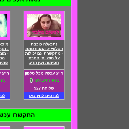
נתנאלה כוכבת
מיכא
הטלוויזיה המפורסמת
- תק
- מתקשרת עם יכולות
- מומ
על חושיות, הסרת
הסר
חסימות ועין הרע
פתיח
חייג עכשיו מכל טלפון
חייג 
516
072-2731516
שלוחה 527
לפרטים לחץ כאן
לפר
התקשרו עכשיו ל