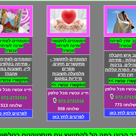
ב זמין לשיחה
המומחים-לתקשור
המומחים-לפתיח
עכשיו!
זמינה לשיחה
זמינה לשיחה
עכשיו!
עכשיו!
ב איש הקבלה
המומחים-לתקשור -
המומחים-לפתיח
גולות - פתיחה
מתקשרים חזקים,
- פתיחה בקלפים 
ילים, ברכות
מסרים
ליין, תשובות במק
ת, הסרת קללות
מלמעלה,תשובות
אהבה!
ועין הרע
מיידיות במקום
התקשרו עכשיו 
שרו עכשיו >>
התקשרו עכשיו >>
עכשיו מכל טלפון
חייג עכשיו מכל ט
חייג עכשיו מכל טלפון
072-2731
072-2731516
072-2731516
שלוחה 773
שלוחה 513
שלוחה 558
טים לחץ כאן
לפרטים לחץ כ
לפרטים לחץ כאן
בינו כמה קל להתייעץ עם מיסטיקנים בטלפון! 72-2731516