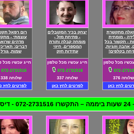
אלה מתקשרת
יצחק בכיר המקובלים
רום רפאל תקש
דה - מומחית
- פתיחת מזל -
עוצמתי - מתק
ת - תקשור בכל
מומחה קבלה ותורת
מדהים שרואה
 אהבה וזוגיות,
המספרים, חיזוי
דברים: תאריכי
יחה בקלפים!
עתידות חזק
שמות, גורל
עכשיו מכל טלפון
חייג עכשיו מכל טלפון
חייג עכשיו מכל ט
072-2731516
072-2731516
072-2731
שלוחה 376
שלוחה 337
שלוחה 338
טים לחץ כאן
לפרטים לחץ כאן
לפרטים לחץ כ
לטת!