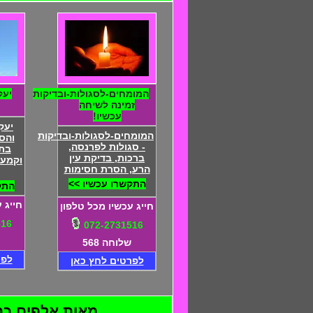
המומחים-לסגולות-ובדיקות
יעק
זמינה לשיחה
עכשיו!
יעק
המומחים-לסגולות-ובדיקות
והס
- סגולות לפרנסה,
בתה
ברכות, בדיקת עין
וקמעו
הרע, הסרת חסימות
התקשרו עכשיו >>
התק
חייג 
חייג עכשיו מכל טלפון
516
072-2731516
שלוחה 568
לפר
לפרטים לחץ כאן
מאות אלפים כבר ה