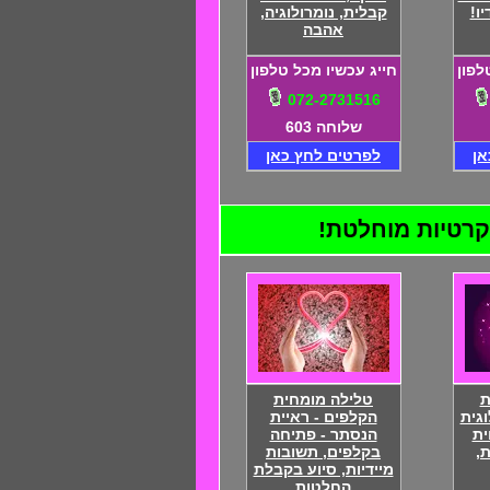
ו!
קבלית, נומרולוגיה,
אהבה
לפון
חייג עכשיו מכל טלפון
072-2731516
שלוחה 603
אן
לפרטים לחץ כאן
ת
טלילה מומחית
וגית
הקלפים - ראיית
ית
הנסתר - פתיחה
,
בקלפים, תשובות
מיידיות, סיוע בקבלת
החלטות