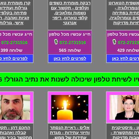
אשפית הטארוט
רבקה מומחית כשפים
קרן מומחית טאר
נומרולוגיה -
וקלפים - תקשור עם
גורלות ועתידות
חית בפתיחה
נשמות ומלאכים,
פתיחה בקלפים
ם ונומרולוגיה,
קלפי טארוט, ריפוי
זוגיות ואהבה, חי
זיות מדויקות
אנרגטי
אישי, גורלות
עכשיו מכל טלפון
חייג עכשיו מכל טלפון
חייג עכשיו מכל ט
072-2731516
072-2731516
072-2731
שלוחה 429
שלוחה 565
שלוחה 399
טים לחץ כאן
לפרטים לחץ כאן
לפרטים לחץ כ
שיחת טלפון שיכולה לשנות את נתיב הגורל! 072-2731516
ן - מיסטיקנית
אליס - ראיית הנסתר
החכם דהן - תקש
רה ומתקשרת -
וחיזוי עתידות - מגדת
קבלה ואהבות 
בות מדויקות
עתידות של ממש,
מתקשר בכיר ומו