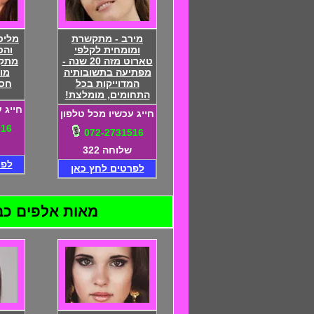
מירב - מתקשרת
מליס
ומומחית לקלפי
והס
טארוט מזה 20 שנה -
מתקש
מפתיעה בתשובותיה
מו
המדוייקות בכל
חסי
התחומים, מומלצת!
חייג 
חייג עכשיו מכל טלפון
516
072-2731516
שלוחה 322
לפר
לפרטים לחץ כאן
מאות אלפים כבר ה