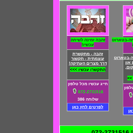
ה-בטארוט
זהבה זמינה לשיחה
עכשיו!
זהבה - מתקשרת
ה-בטארוט
עוצמתית - תקשור
און
דרך מצרים העתיקה!
ום,
התקשרו עכשיו >>>
>>
חייג עכשיו מכל טלפון
לפון
072-2731516
שלוחה 386
לפרטים לחץ כאן
אן
0