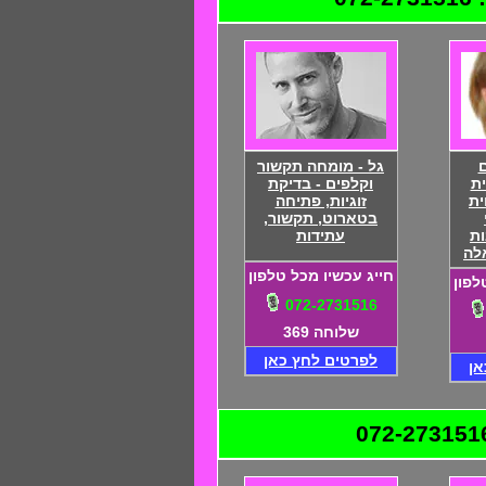
ם
גל - מומחה תקשור
ית
וקלפים - בדיקת
ית
זוגיות, פתיחה
בטארוט, תקשור,
ת
עתידות
לה
חייג עכשיו מכל טלפון
לפון
072-2731516
שלוחה 369
לפרטים לחץ כאן
אן