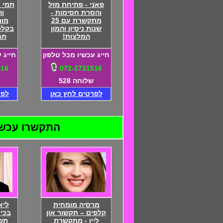
פאני - פתיחת מזל
תמי 
והסרת חסימות -
וה
מתקשרת עם 25
מומ
שנות ניסיון והמון
בקלפי
המלצות!
תח
חייג עכשיו מכל טלפון
חייג 
516
072-2731516
שלוחה 528
לפרטים לחץ כאן
לפר
התקשרו עכשיו ל
מרסיה מומחית
ליא
קלפים – תקשור און
בכי
ליין - מתקשרת
תשו