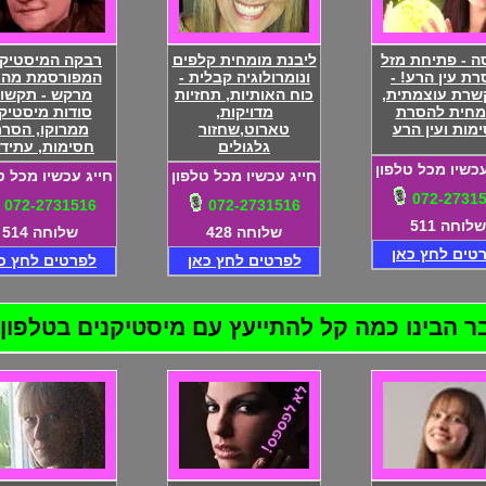
ה - פתיחת מזל
ליבנת מומחית קלפים
רבקה המיסטיקנ
רת עין הרע! -
ונומרולוגיה קבלית -
המפורסמת מהע
רת עוצמתית,
כוח האותיות, תחזיות
מרקש - תקשור
מחית להסרת
מדויקות,
סודות מיסטיק
מות ועין הרע
טארוט,שחזור
ממרוקו, הסר
גלגולים
חסימות, עתידו
עכשיו מכל טלפון
חייג עכשיו מכל טלפון
חייג עכשיו מכל ט
072-2731
072-2731516
072-2731516
שלוחה 511
שלוחה 428
שלוחה 514
טים לחץ כאן
לפרטים לחץ כאן
לפרטים לחץ כ
בינו כמה קל להתייעץ עם מיסטיקנים בטלפון! 72-2731516