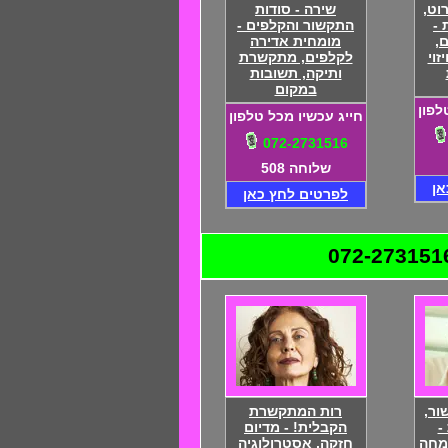
וט,
שירה - סודות
 -
התקשור והקלפים -
,
מומחית אדירה
זוי
לקלפים, מתקשרת
ותיקה, תשובות
במקום
לפון
חייג עכשיו מכל טלפון
072-2731516
שלוחה 508
אן
לפרטים לחץ כאן
ור,
רות המתקשרת
-
הקבלית! - מדיום
מחה
חזקה, אסטרולוגיה