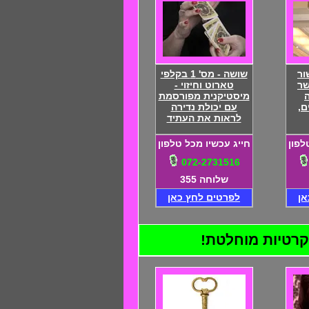
ור
שושה - מס' 1 בקלפי
שר
טארוט וחיזוי -
מיסטיקנית מפורסמת
ם,
עם יכולת נדירה
לראות את העתיד
לפון
חייג עכשיו מכל טלפון
072-2731516
שלוחה 355
אן
לפרטים לחץ כאן