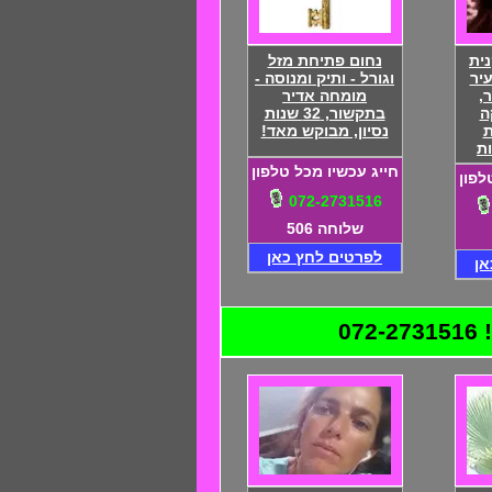
ית
נחום פתיחת מזל
יר
וגורל - ותיק ומנוסה -
,
מומחה אדיר
ה
בתקשור, 32 שנות
ת
נסיון, מבוקש מאד!
ת
חייג עכשיו מכל טלפון
לפון
072-2731516
שלוחה 506
לפרטים לחץ כאן
אן
0