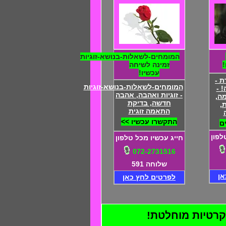
המומחים-לשאלות-בנושא-זוגיות
זמינה לשיחה
עכשיו!
 -
המומחים-לשאלות-בנושא-זוגיות
 -
- זוגיות ואהבה, אהבה
ה,
חדשה, בדיקת
,
התאמה זוגית
התקשרו עכשיו >>
ם
לפון
חייג עכשיו מכל טלפון
072-2731516
שלוחה 591
אן
לפרטים לחץ כאן