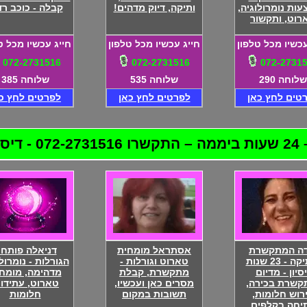
ות נומרולוגיה,
ותיקה, דיוק מדהים!
קבלה - כוכב רדי
רוט, ותקשור
עכשיו מכל טלפון
חייג עכשיו מכל טלפון
חייג עכשיו מכל ט
072-2731516
072-2731516
072-2731
שלוחה 290
שלוחה 535
שלוחה 385
טים לחץ כאן
לפרטים לחץ כאן
לפרטים לחץ כ
לטת!
דה המתקשרת
אסתראל מומחית
דניאלה פותח
הותיקה - 23 שנות
טארוט וגורלות -
הגורלות - נומרול
יסיון - מדיום
מתקשרת, קבלת
מדהימה, מומח
קשרת בכירה,
מסרים כאן ועכשיו,
טארוט, עתידות
רוש חלומות,
תשובות במקום
חלומות
יחה בקלפים