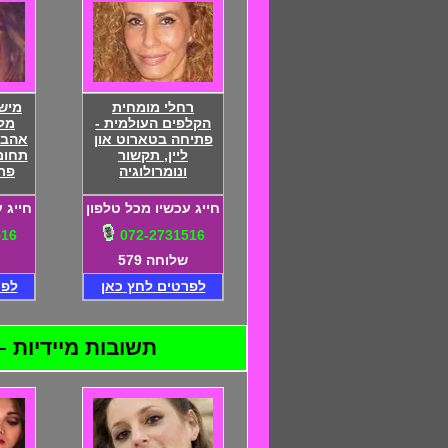
רחלי מומחית
מיש
הקלפים העולמית -
מלי
פתיחה בטארוט און
אהבו
ליין, תקשור
תחום,
ונומרולוגיה
פת
חייג עכשיו מכל טלפון
חייג 
516
072-2731516
שלוחה 579
לפרטים לחץ כאן
לפר
תשובות מיידיות – 24 שעות ביממה – התקשרו 072-2731516 - דיסקרטיות מוח