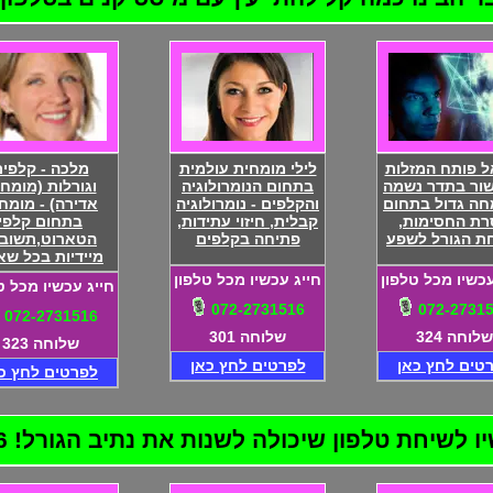
ל פותח המזלות
לילי מומחית עולמית
מלכה - קלפי
שור בתדר נשמה
בתחום הנומרולוגיה
וגורלות (מומח
חה גדול בתחום
והקלפים - נומרולוגיה
אדירה) - מומח
ת החסימות,
קבלית, חיזוי עתידות,
בתחום קלפי
ת הגורל לשפע
פתיחה בקלפים
הטארוט,תשובו
מיידיות בכל שא
עכשיו מכל טלפון
חייג עכשיו מכל טלפון
חייג עכשיו מכל ט
072-2731516
072-2731
072-2731516
שלוחה 324
שלוחה 301
שלוחה 323
טים לחץ כאן
לפרטים לחץ כאן
לפרטים לחץ כ
שיחת טלפון שיכולה לשנות את נתיב הגורל! 072-2731516