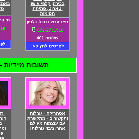
בכירה, קלפי אושו
באמצע
וטארוט, פתיחת
טא
חסימות
חייג 
חייג עכשיו מכל טלפון
516
072-2731516
שלוחה 401
לפר
לפרטים לחץ כאן
תשובות מיידיות – 24 שעות ביממה – התקשרו 072-2731516 - דיסקרטיות מוח
אסתריקה - גורלות
ור
ותקשורים - מתקשרת
עם עוצמות מעולם
נ
אחר, ניבוי גורלות!
ומת
פי
פת