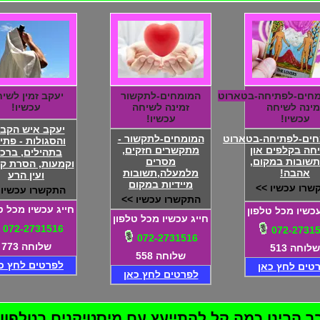
חים-לפתיחה-בטארוט
המומחים-לתקשור
יעקב זמין לשי
מינה לשיחה
זמינה לשיחה
עכשיו!
עכשיו!
עכשיו!
יעקב איש הקב
חים-לפתיחה-בטארוט
המומחים-לתקשור -
והסגולות - פתי
יחה בקלפים און
מתקשרים חזקים,
בתהילים, ברכו
 תשובות במקום,
מסרים
וקמעות, הסרת ק
אהבה!
מלמעלה,תשובות
ועין הרע
מיידיות במקום
שרו עכשיו >>
התקשרו עכשיו 
התקשרו עכשיו >>
חייג עכשיו מכל ט
עכשיו מכל טלפון
חייג עכשיו מכל טלפון
072-2731516
072-2731
072-2731516
שלוחה 773
שלוחה 513
שלוחה 558
לפרטים לחץ כ
טים לחץ כאן
לפרטים לחץ כאן
בינו כמה קל להתייעץ עם מיסטיקנים בטלפון! 72-2731516