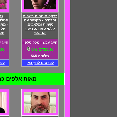
רבקה מומחית כשפים
נת
וקלפים - תקשור עם
הטלוו
נשמות ומלאכים,
- מתק
קלפי טארוט, ריפוי
על 
אנרגטי
חסי
חייג עכשיו מכל טלפון
חייג 
516
072-2731516
שלוחה 565
לפרטים לחץ כאן
לפר
מאות אלפים כבר ה