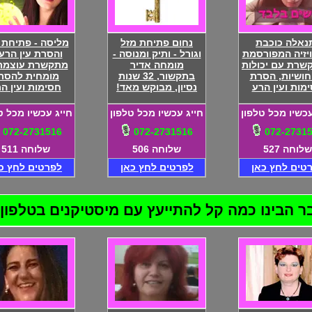
נאלה כוכבת
נחום פתיחת מזל
מליסה - פתיחת 
יזיה המפורסמת
וגורל - ותיק ומנוסה -
והסרת עין הרע!
שרת עם יכולות
מומחה אדיר
מתקשרת עוצמת
חושיות, הסרת
בתקשור, 32 שנות
מומחית להסר
מות ועין הרע
נסיון, מבוקש מאד!
חסימות ועין ה
עכשיו מכל טלפון
חייג עכשיו מכל טלפון
חייג עכשיו מכל ט
072-2731516
072-2731516
072-2731
שלוחה 527
שלוחה 506
שלוחה 511
טים לחץ כאן
לפרטים לחץ כאן
לפרטים לחץ כ
בינו כמה קל להתייעץ עם מיסטיקנים בטלפון! 72-2731516