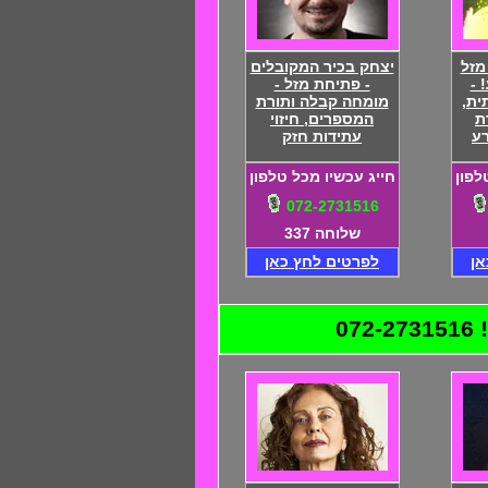
מזל
יצחק בכיר המקובלים
 -
- פתיחת מזל -
ית,
מומחה קבלה ותורת
ת
המספרים, חיזוי
רע
עתידות חזק
לפון
חייג עכשיו מכל טלפון
072-2731516
שלוחה 337
אן
לפרטים לחץ כאן
0