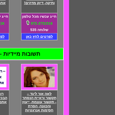
ותיקה, דיוק מדהים!
אחר,
חייג עכשיו מכל טלפון
חייג 
516
072-2731516
שלוחה 535
לפרטים לחץ כאן
לפר
תשובות מיידיות – 24 שעות ביממה – התקשרו 072-2731516 - דיסקרטיות מוח
לאה אור ליגד –
רו
תקשור וראיית הנסתר
הבכי
- תקשור עוצמת, ייעוץ
אתם 
והכוונה, הסרת
חסימות אנרגטיות