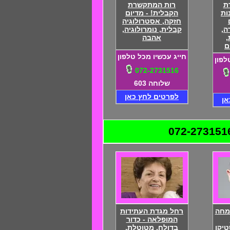
ת
רות המתקשרת
 23 שנות
הקבלית! - מדיום
חזקה, אסטרולוגיה
ה,
קבלית, נומרולוגיה,
,
אהבה
ם
חייג עכשיו מכל טלפון
לפון
072-2731516
שלוחה 603
לפרטים לחץ כאן
אן
ומחה
רחל מגדת העתידות
המופלאה - כדור
טיקן
בדולח, מטוטלת,