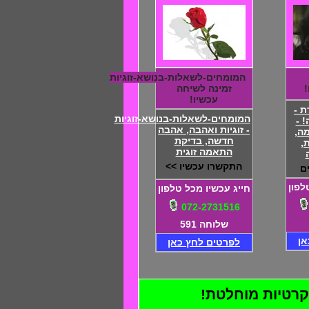
המומחים-לשאלות-בנושא-זוגיות
זמינה לשיחה
עכשיו!
 -
המומחים-לשאלות-בנושא-זוגיות
 -
- זוגיות ואהבה, אהבה
ה,
חדשה, בדיקת
,
התאמה זוגית
התקשרו עכשיו >>
ם
לפון
חייג עכשיו מכל טלפון
072-2731516
שלוחה 591
אן
לפרטים לחץ כאן