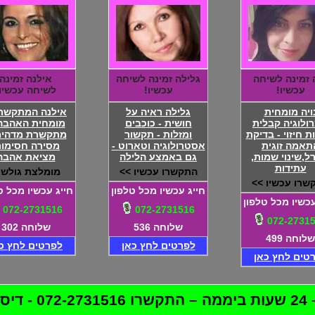
ה זמינה לשיחה
גלילה זמינה לשיחה
אילנה זמינה
עכשיו!
עכשיו!
לשיחה עכשיו!
ויה מומחית
גלילה ראיה על
אילנה המתקשרת
רולוגיה קבלית
חושית - כוכבים
מומחית האהבה!
ת חיזוי - בדיקת
ומזלות - תקשור
מתקשרת מדהימ
תאמה זוגית
אסטרולוגיה וטארוט -
מסירה חסימות
ל,שינוי שמות,
גם באמצע הלילה
מציאת אהבה
עתידות
התקשרו עכשיו >>
מומלצת גולשי
שרו עכשיו >>
חייג עכשיו מכל טלפון
חייג עכשיו מכל ט
עכשיו מכל טלפון
072-2731516
072-2731516
072-2731
שלוחה 536
שלוחה 302
שלוחה 499
לפרטים לחץ כאן
לפרטים לחץ כ
טים לחץ כאן
לטת!