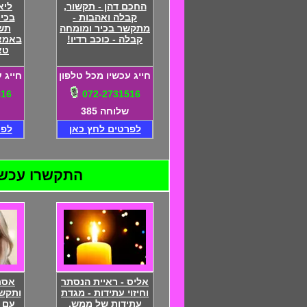
החכם דהן - תקשור,
ליא
קבלה ואהבות -
בכי
מתקשר בכיר ומומחה
תשו
קבלה - כוכב רדיו!
באמצע
טא
חייג עכשיו מכל טלפון
חייג 
516
072-2731516
שלוחה 385
לפרטים לחץ כאן
לפר
התקשרו עכשיו ל
אליס - ראיית הנסתר
אסתר
וחיזוי עתידות - מגדת
ותקש
עתידות של ממש,
עם 