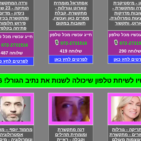
ן - מיסטיקנית
אסתראל מומחית
ורדה המתקשר
רה ומתקשרת -
טארוט וגורלות -
הותיקה -
בות מדויקות
מתקשרת, קבלת
ניסיון - מדיום
ות נומרולוגיה,
מסרים כאן ועכשיו,
ומתקשרת בכיר
רוט, ותקשור
תשובות במקום
פירוש חלומות
פתיחה בקלפי
עכשיו מכל טלפון
חייג עכשיו מכל טלפון
חייג עכשיו מכל ט
072-2731516
072-2731
072-2731516
שלוחה 290
שלוחה 419
שלוחה 487
טים לחץ כאן
לפרטים לחץ כאן
לפרטים לחץ כ
שיחת טלפון שיכולה לשנות את נתיב הגורל! 072-2731516
יקה - גורלות
דנה מתקשרת
מחמוד יוסף – מ
ורים - מתקשרת
ומומחית תהילים
אסטרולוגיה
עוצמות מעולם
וקבלה - ראיית
ונומרולוגיה - מיס