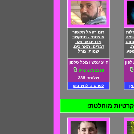
לות
רום רפאל תקשור
שמה
עוצמתי - מתקשר
חום
מדהים שרואה
,
דברים: תאריכים,
שפע
שמות, גורל
לפון
חייג עכשיו מכל טלפון
072-2731516
שלוחה 338
אן
לפרטים לחץ כאן