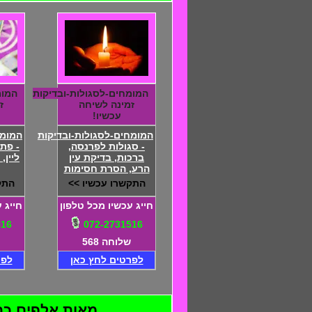
המומחים-לסגולות-ובדיקות
המומ
זמינה לשיחה
ז
עכשיו!
המומחים-לסגולות-ובדיקות
המומ
- סגולות לפרנסה,
- פת
ברכות, בדיקת עין
ליין,
הרע, הסרת חסימות
התקשרו עכשיו >>
התק
חייג עכשיו מכל טלפון
חייג 
516
072-2731516
שלוחה 568
לפרטים לחץ כאן
לפר
מאות אלפים כבר ה