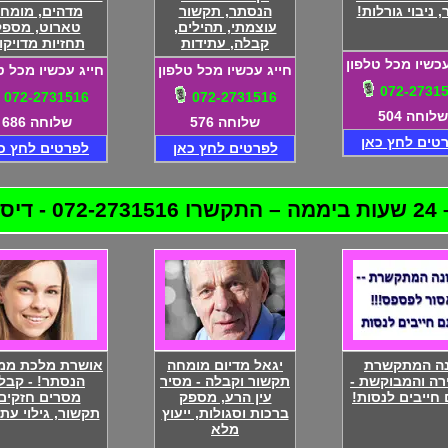
 ניבוי גורלות!
הנסתר, תקשור
מדהים, מומח
עוצמתי, תהילים,
טארוט, מספק
קבלה, עתידות
תחזיות מדויקו
עכשיו מכל טלפון
חייג עכשיו מכל טלפון
חייג עכשיו מכל ט
072-2731
072-2731516
072-2731516
שלוחה 504
שלוחה 576
שלוחה 686
טים לחץ כאן
לפרטים לחץ כאן
לפרטים לחץ כ
לטת!
נה המתקשרת
יגאל מדיום מומחה
אושרת מלכת ממ
רה והמבוקשת -
תקשור וקבלה - מסיר
הנסתר! - קבל
חייבים לנסות!
עין הרע, מספק
מסרים חזקים
ברכות וסגולות, ייעוץ
תקשור, גילוי עתי
מלא