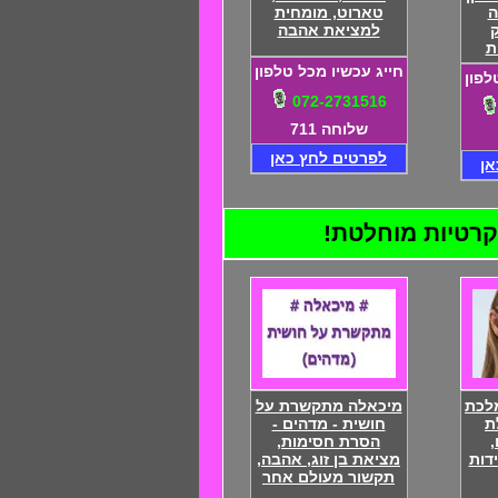
ה
טארוט, מומחית
למציאת אהבה
ת
חייג עכשיו מכל טלפון
לפון
072-2731516
שלוחה 711
לפרטים לחץ כאן
אן
לכת
מיכאלה מתקשרת על
ת
חושית - מדהים -
,
הסרת חסימות,
דות
מציאת בן זוג, אהבה,
תקשור מעולם אחר