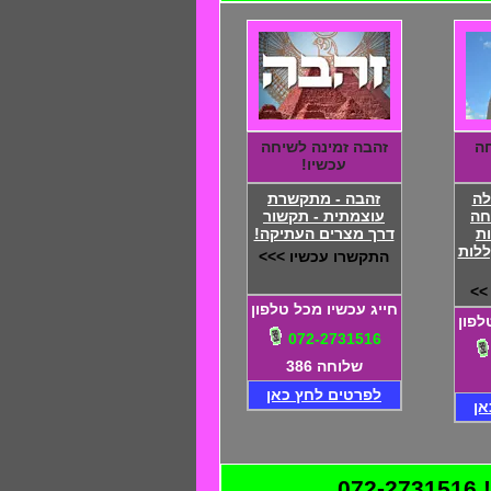
חה
זהבה זמינה לשיחה
עכשיו!
לה
זהבה - מתקשרת
חה
עוצמתית - תקשור
ת
דרך מצרים העתיקה!
ללות
התקשרו עכשיו >>>
>>
חייג עכשיו מכל טלפון
לפון
072-2731516
שלוחה 386
לפרטים לחץ כאן
אן
0