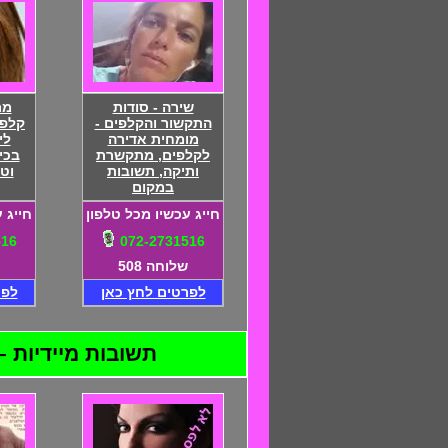
שירה - סודות
מר
התקשור והקלפים -
קלפי
מומחית אדירה
לי
לקלפים, מתקשרת
בכי
ותיקה, תשובות
וט
במקום
חייג עכשיו מכל טלפון
חייג 
516
072-2731516
שלוחה 508
לפרטים לחץ כאן
לפר
תשובות מיידיות – 24 שעות ביממה – התקשרו 072-2731516 - דיסקרטיות מוח