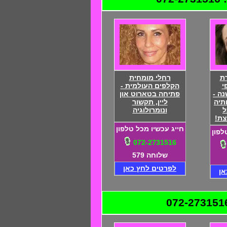
ת
רחלי מומחית
י
הקלפים העולמית -
מזה 20 שנה -
פתיחה בטארוט און
תיה
ליין, תקשור
ל
ונומרולוגיה
צת!
חייג עכשיו מכל טלפון
לפון
072-2731516
שלוחה 579
לפרטים לחץ כאן
אן