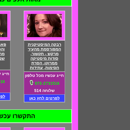
רבקה המיסטיקנית
פאנ
המפורסמת מהעיר
והס
מרקש - תקשור,
סודות מיסטיקה
שנו
ממרוקו, הסרת
חסימות, עתידות
חייג 
חייג עכשיו מכל טלפון
516
072-2731516
שלוחה 514
לפר
לפרטים לחץ כאן
התקשרו עכשיו ל