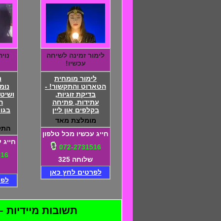
לימור זמינה לשיחה
נוי
עכשיו!
לימור מומחית
נ
הטארוט והתקשור! -
נומ
בדיקת זוגיות,
ושיטו
עתידות, פתיחה
ה
בקלפים און ליין
בגור
מומלצת מאד
התק
חייג עכשיו מכל טלפון
חייג 
072-2731516
516
שלוחה 325
לפרטים לחץ כאן
לפר
תשובות מיידיות – 24 שעות ביממה – התקשרו 072-2731516 - דיסקרטיות מוח