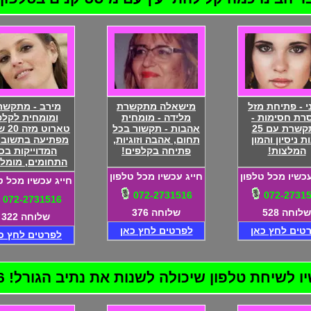
י - פתיחת מזל
מישאלה מתקשרת
מירב - מתקשר
רת חסימות -
מלידה - מומחית
ומומחית לקלפ
מתקשרת עם 25
אהבות - תקשור בכל
טארוט 
ת ניסיון והמון
תחום, אהבה וזוגיות,
מפתיעה בתשובו
המלצות!
פתיחה בקלפים!
המדוייקות בכ
התחומים, מומל
עכשיו מכל טלפון
חייג עכשיו מכל טלפון
חייג עכשיו מכל ט
072-2731516
072-2731
072-2731516
שלוחה 528
שלוחה 376
שלוחה 322
טים לחץ כאן
לפרטים לחץ כאן
לפרטים לחץ כ
שיחת טלפון שיכולה לשנות את נתיב הגורל! 072-2731516